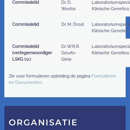
Commissielid
Dr. D.
Laboratoriumspecia
Westra
Klinische Genetica
Commissielid
Dr. M. Drost
Laboratoriumspecia
Klinische Genetica
Commissielid
Dr. W.R.R.
Laboratoriumspecia
(vertegenwoordiger
Geurts-
Klinische Genetica i
LSKG i.o.)
Giele
Zie voor formulieren opleiding de pagina
Formulieren
en Documenten
.
ORGANISATIE