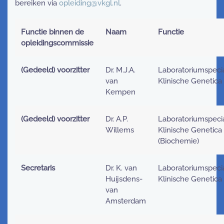
bereiken via
opleiding@vkgl.nl
.
Functie binnen de
Naam
Functie
opleidingscommissie
(Gedeeld) voorzitter
Dr. M.J.A.
Laboratoriumspecia
van
Klinische Genetica
Kempen
(Gedeeld) voorzitter
Dr. A.P.
Laboratoriumspecia
Willems
Klinische Genetica
(Biochemie)
Secretaris
Dr. K. van
Laboratoriumspecia
Huijsdens-
Klinische Genetica
van
Amsterdam