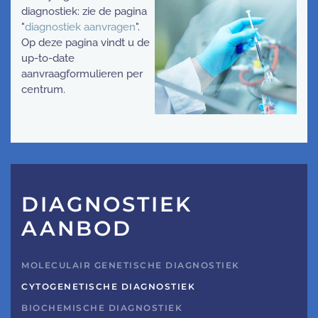
diagnostiek: zie de pagina
"
diagnostiek aanvragen
".
Op deze pagina vindt u de
up-to-date
aanvraagformulieren per
centrum.
DIAGNOSTIEK
AANBOD
MOLECULAIR GENETISCHE DIAGNOSTIEK
CYTOGENETISCHE DIAGNOSTIEK
BIOCHEMISCHE DIAGNOSTIEK