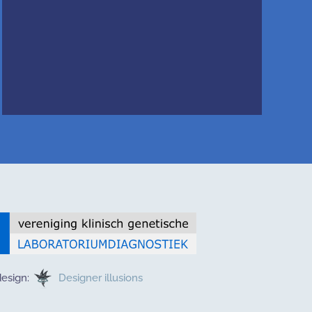
esign:
Designer illusions